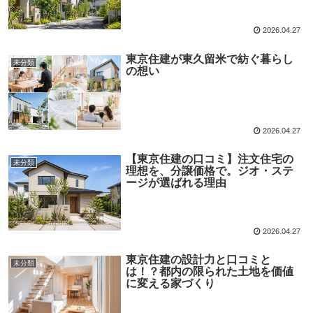
2026.04.27
東京住建が東久留米で紡ぐ暮らし
未分類
の想い
2026.04.27
【東京住建の口コミ】注文住宅の
未分類
理想を、分譲価格で。ジオ・ステ
ージが選ばれる理由
2026.04.27
東京住建の設計力と口コミと
未分類
は！？都内の限られた土地を価値
に変える家づくり